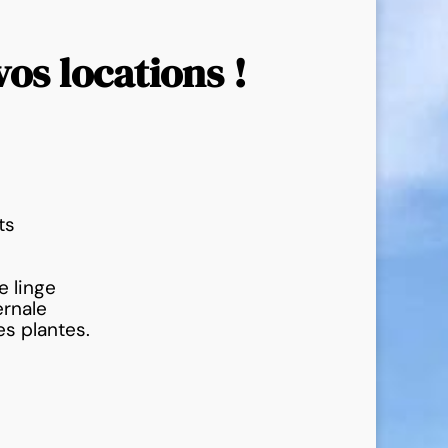
os locations !
ts
e linge
ernale
es plantes.