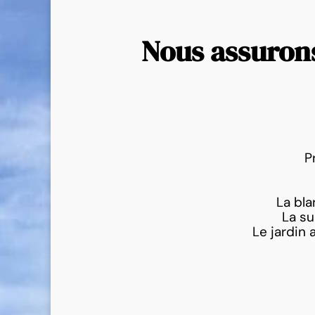
Nous assurons
P
La bla
La su
Le jardin 